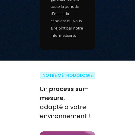
toute la période
d’essai du
candidat qui vous
a rejoint par notre
intermédiaire.
NOTRE MÉTHODOLOGIE
Un
process sur-
mesure
,
adapté à votre
environnement !