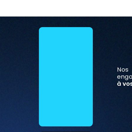
Nos
enga
à vos